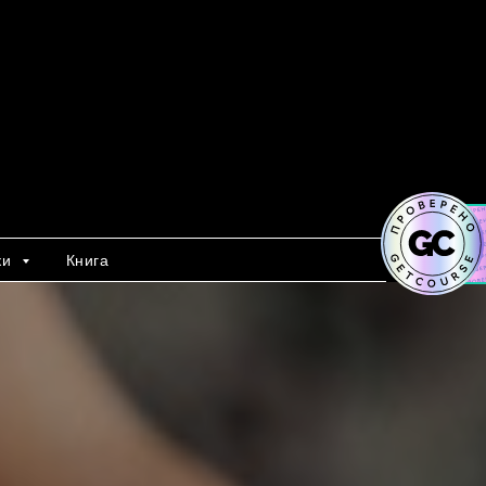
ки
Книга